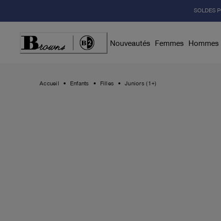
Skip
SOLDES P
to
Content
Nouveautés
Femmes
Hommes
Accueil
Enfants
Filles
Juniors (1+)