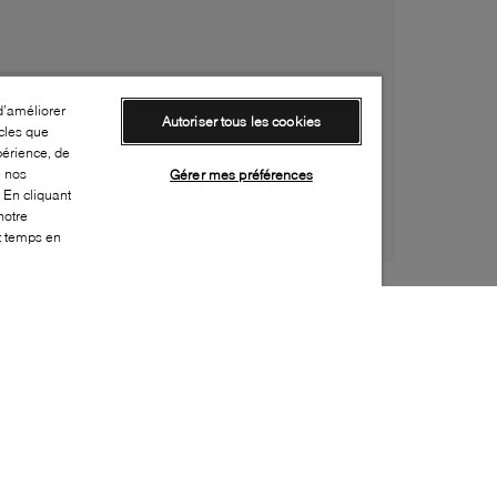
d’améliorer
Autoriser tous les cookies
cles que
périence, de
e nos
Gérer mes préférences
 En cliquant
notre
ut temps en
Style:
MOON-0048-00-0
Dessus
:
Nylon, Effet cuir
Doublure
:
Tissu
Semelle extérieure
:
Caoutchouc