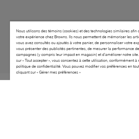
Nous utilisons des témoins (cookies) et des technologies similaires afin 
votre expérience chez Browns. Ils nous permettent de mémoriser les arti
vous avez consultés ou ajoutés à votre panier, de personnaliser votre ex
vous présenter des publicités pertinentes, de mesurer la performance d
campagnes (y compris leur impact en magasin) et d’améliorer notre site.
sur « Tout accepter », vous consentez à cette utilisation, conformément à 
politique de confidentialité. Vous pouvez modifier vos préférences en to
cliquant sur « Gérer mes préférences »
Les Moon Boot Icon Low 2 sont conçues pour des
aventures hivernales stylées sans compromettre le
confort. Ces bottes à coupe basse présentent un design
élégant et léger, ce qui les rend faciles à enfiler et à
retirer pour les petits. Fabriquées avec un extérieur
résistant à l'eau, elles gardent les pieds au sec même
par temps humide. La semelle intérieure rembourrée