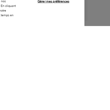
e nos
Gérer mes préférences
 En cliquant
notre
ut temps en
Style:
NEWB-0317-00-0
Dessus
:
Mesh, Synthétique
Doublure
:
Tissu
Semelle extérieure
:
Caoutchouc
Semelle intérieure
:
Tissu
Fermeture
:
À lacets
Caractéristique spéciale semelle extérieure
:
Semelle non marquante
Caractéristique spéciale semelle intérieure
:
Amovible
Bout
:
Arrondi