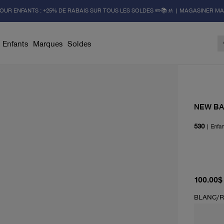
OUR ENFANTS : +25% DE RABAIS SUR TOUS LES SOLDES ✏️📚🚸 | MAGASINER M
Enfants
Marques
Soldes
NEW B
530
|
Enfan
prix act
100.00$
BLANC/R