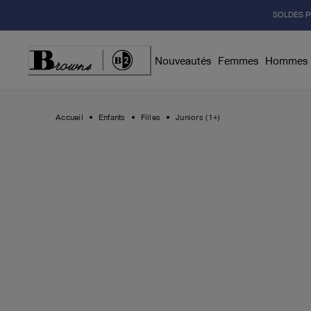
Skip
SOLDES P
to
Content
Nouveautés
Femmes
Hommes
Accueil
Enfants
Filles
Juniors (1+)