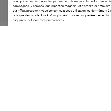
vous présenter des publicités pertinentes, de mesurer la performance d
campagnes (y compris leur impact en magasin) et d’améliorer notre site.
sur « Tout accepter », vous consentez à cette utilisation, conformément à 
politique de confidentialité. Vous pouvez modifier vos préférences en to
cliquant sur « Gérer mes préférences »
Un retour à la base. La 530 est une chaussure
décontractée et idéale pour le quotidien. L'amorti
ABZORB pied offre à ce design un soutien supérieur.
CARACTÉRISTIQUES
Design rétro pour un style classique et quotidien.
Empeigne en mesh respirant pour un confort frais
toute la journée.
Amorti ABZORB absorbant les chocs et offrant du
soutien.
Semelle extérieure en caoutchouc durable pour
une bonne adhérence.
Col et languette rembourrés pour plus de confort
au quotidien.