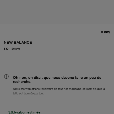
pr
0.00$
NEW BALANCE
530
|
Enfants
Oh non, on dirait que nous devons faire un peu de
recherche.
Notre site web affiche l'inventaire de tous nos magasins, et il semble que la
taille soit épuisée partout.
Livraison estimée