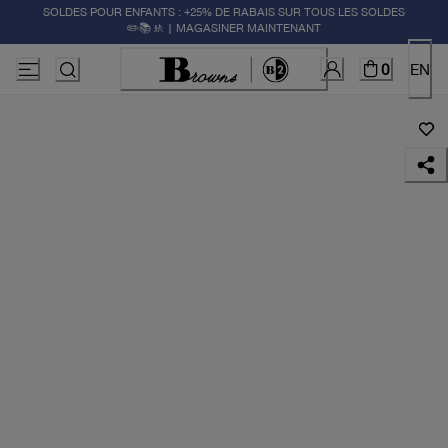
SOLDES POUR ENFANTS : +25% DE RABAIS SUR TOUS LES SOLDES
✏️📚🚸 | MAGASINER MAINTENANT
0
EN