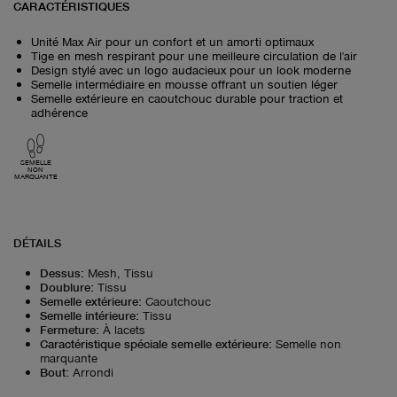
CARACTÉRISTIQUES
Unité Max Air pour un confort et un amorti optimaux
Tige en mesh respirant pour une meilleure circulation de l'air
Design stylé avec un logo audacieux pour un look moderne
Semelle intermédiaire en mousse offrant un soutien léger
Semelle extérieure en caoutchouc durable pour traction et
adhérence
SEMELLE
NON
MARQUANTE
DÉTAILS
Dessus
:
Mesh, Tissu
Doublure
:
Tissu
Semelle extérieure
:
Caoutchouc
Semelle intérieure
:
Tissu
Fermeture
:
À lacets
Caractéristique spéciale semelle extérieure
:
Semelle non
marquante
Bout
:
Arrondi