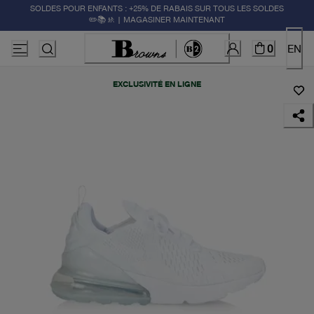
SOLDES POUR ENFANTS : +25% DE RABAIS SUR TOUS LES SOLDES
✏️📚🚸 | MAGASINER MAINTENANT
0
EN
EXCLUSIVITÉ EN LIGNE