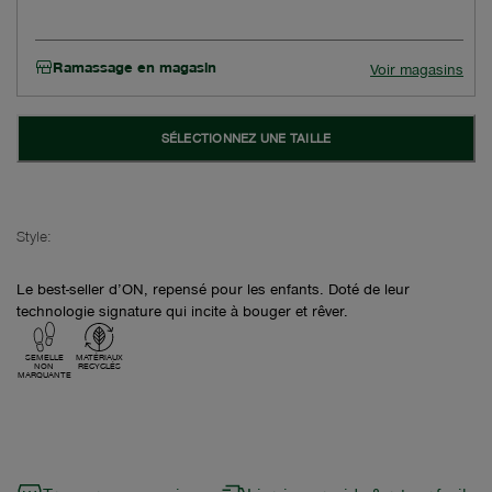
Ramassage en magasin
Voir magasins
SÉLECTIONNEZ UNE TAILLE
Style:
Le best-seller d’ON, repensé pour les enfants. Doté de leur
technologie signature qui incite à bouger et rêver.
SEMELLE
MATÉRIAUX
NON
RECYCLÉS
MARQUANTE