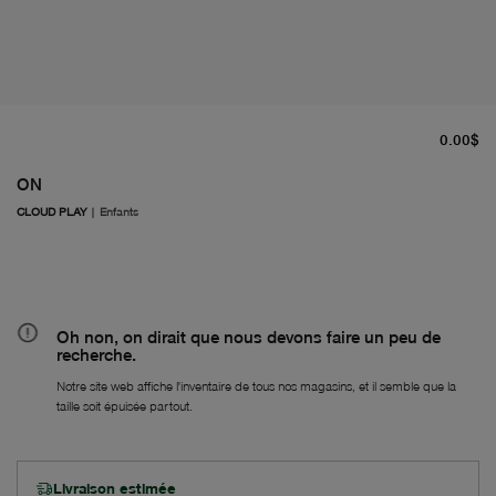
pr
0.00$
ON
CLOUD PLAY
|
Enfants
Oh non, on dirait que nous devons faire un peu de
recherche.
Notre site web affiche l'inventaire de tous nos magasins, et il semble que la
taille soit épuisée partout.
Livraison estimée