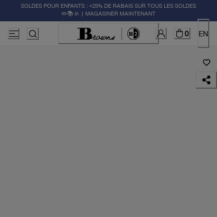
SOLDES POUR ENFANTS : +25% DE RABAIS SUR TOUS LES SOLDES
✏️📚🚸 | MAGASINER MAINTENANT
0
EN