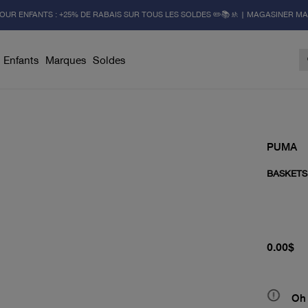
OUR ENFANTS : +25% DE RABAIS SUR TOUS LES SOLDES ✏️📚🚸 | MAGASINER M
Enfants
Marques
Soldes
PUMA
BASKETS
prix actu
0.00$
Oh 