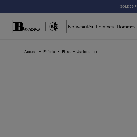
Skip
SOLDES P
to
Content
Nouveautés
Femmes
Hommes
Accueil
Enfants
Filles
Juniors (1+)