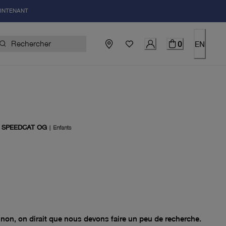
AINTENANT
0
EN
 SPEEDCAT OG
|
Enfants
el 0.00$
non, on dirait que nous devons faire un peu de recherche.