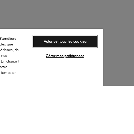
d’améliorer
Autoriser tous les cookies
cles que
périence, de
e nos
Gérer mes préférences
 En cliquant
notre
ut temps en