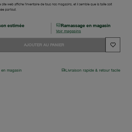
 site web affiche l'inventaire de tous nos magasins, et il semble que la taille soit
sée partout.
ison estimée
Ramassage en magasin
Voir magasins
AJOUTER AU PANIER
r en magasin
Livraison rapide & retour facile