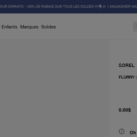
OUR ENFANTS : +25% DE RABAIS SUR TOUS LES SOLDES ✏️📚🚸 | MAGASINER M
Enfants
Marques
Soldes
SOREL
FLURRY
prix actu
0.00$
Oh 