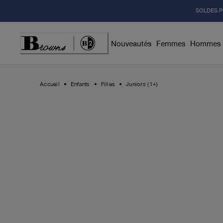
Skip
SOLDES P
to
Content
Nouveautés
Femmes
Hommes
Accueil
Enfants
Filles
Juniors (1+)