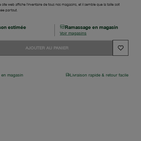
 site web affiche l'inventaire de tous nos magasins, et il semble que la taille soit
sée partout.
ison estimée
Ramassage en magasin
Voir magasins
AJOUTER AU PANIER
r en magasin
Livraison rapide & retour facile