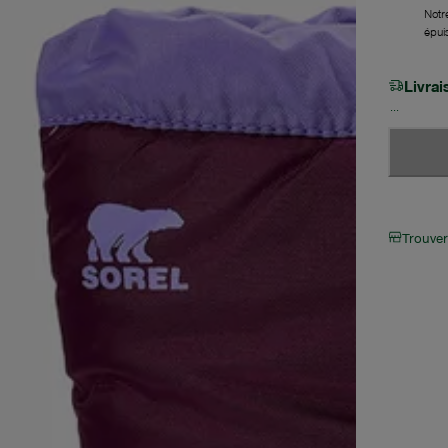
Notre
épui
Livra
Trouve