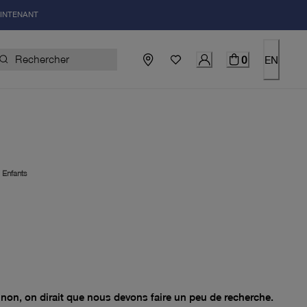
AINTENANT
0
EN
|
Enfants
el 0.00$
non, on dirait que nous devons faire un peu de recherche.