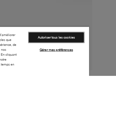
d’améliorer
Autoriser tous les cookies
cles que
périence, de
e nos
Gérer mes préférences
 En cliquant
notre
ut temps en
Style: