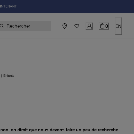
AINTENANT
0
EN
|
Enfants
el 0.00$
non, on dirait que nous devons faire un peu de recherche.