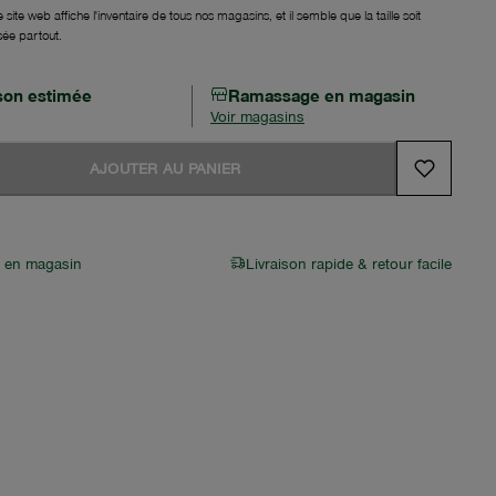
 site web affiche l'inventaire de tous nos magasins, et il semble que la taille soit
sée partout.
ison estimée
Ramassage en magasin
Voir magasins
AJOUTER AU PANIER
r en magasin
Livraison rapide & retour facile