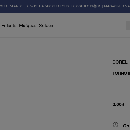
OUR ENFANTS : +25% DE RABAIS SUR TOUS LES SOLDES ✏️📚🚸 | MAGASINER M
Enfants
Marques
Soldes
SOREL
TOFINO II
prix actu
0.00$
Oh 