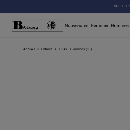
Skip
SOLDES P
to
Content
Nouveautés
Femmes
Hommes
Accueil
Enfants
Filles
Juniors (1+)