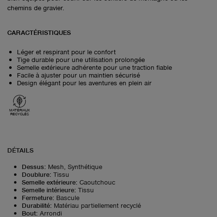
chemins de gravier.
CARACTÉRISTIQUES
Léger et respirant pour le confort
Tige durable pour une utilisation prolongée
Semelle extérieure adhérente pour une traction fiable
Facile à ajuster pour un maintien sécurisé
Design élégant pour les aventures en plein air
MATÉRIAUX
RECYCLÉS
DÉTAILS
Dessus
:
Mesh, Synthétique
Doublure
:
Tissu
Semelle extérieure
:
Caoutchouc
Semelle intérieure
:
Tissu
Fermeture
:
Bascule
Durabilité
:
Matériau partiellement recyclé
Bout
:
Arrondi