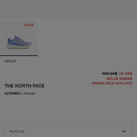
SOLDE
VIOLET
pr
pr
100.00$
59.98$
40
%
DE RABAIS
RABAIS DÉJÀ APPLIQUÉ
THE NORTH FACE
ALTAMESA
|
Enfants
Pointure