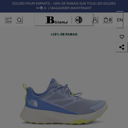
SOLDES POUR ENFANTS : +25% DE RABAIS SUR TOUS LES SOLDES
✏️📚🚸 | MAGASINER MAINTENANT
0
EN
+25% DE RABAIS