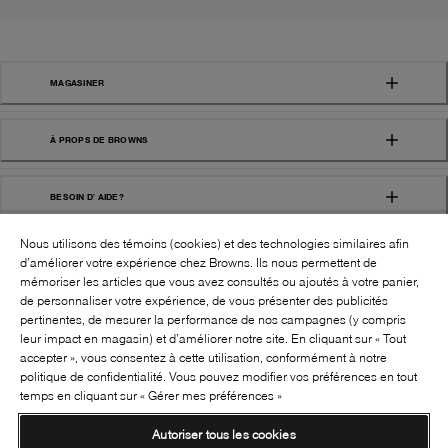
MAGASINER
À PROPS DE BROWNS
BESOIN D' AIDE?
Nous utilisons des témoins (cookies) et des technologies similaires afin
d’améliorer votre expérience chez Browns. Ils nous permettent de
mémoriser les articles que vous avez consultés ou ajoutés à votre panier,
de personnaliser votre expérience, de vous présenter des publicités
pertinentes, de mesurer la performance de nos campagnes (y compris
leur impact en magasin) et d’améliorer notre site. En cliquant sur « Tout
SUIVEZ-NOUS!:
accepter », vous consentez à cette utilisation, conformément à notre
politique de confidentialité. Vous pouvez modifier vos préférences en tout
©
2026
BROWNS SHOES INC. TOUS DROITS
temps en cliquant sur « Gérer mes préférences »
RÉSERVÉS
Autoriser tous les cookies