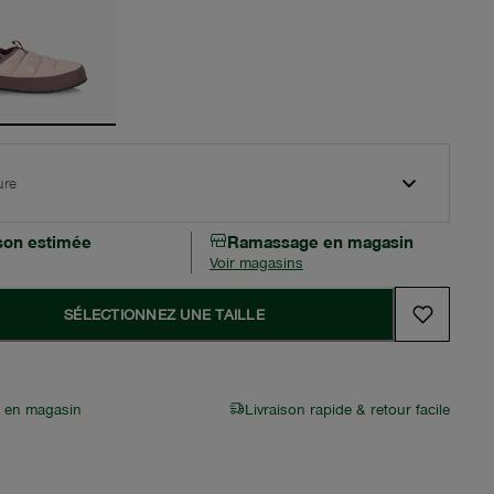
ure
ison estimée
Ramassage en magasin
Voir magasins
SÉLECTIONNEZ UNE TAILLE
r en magasin
Livraison rapide & retour facile