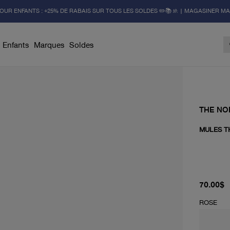
OUR ENFANTS : +25% DE RABAIS SUR TOUS LES SOLDES ✏️📚🚸 | MAGASINER M
Enfants
Marques
Soldes
THE NO
MULES T
prix actu
70.00$
ROSE