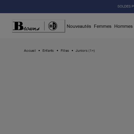
Skip
SOLDES P
to
Content
Nouveautés
Femmes
Hommes
Accueil
Enfants
Filles
Juniors (1+)