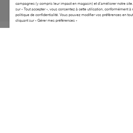
campagnes (y compris leur impact en magasin) et d’améliorer notre site.
sur « Tout accepter », vous consentez à cette utilisation, conformément à 
politique de confidentialité. Vous pouvez modifier vos préférences en to
cliquant sur « Gérer mes préférences »
La ThermoBall™ Traction Mule II pour jeunes associe
une chaussure super isolée et doublée en molleton à
une semelle extérieure pleine feuille qui assure la
traction, à l’intérieur comme à l’extérieur.
CARACTÉRISTIQUES
Doublure isolante pour garder la chaleur par temps
froid
Semelle intérieure confortable pour un port toute
la journée
Semelle extérieure durable pour une traction fiable
Design à enfiler pour un enfilage/désenfilage facile
Construction légère pour la portabilité