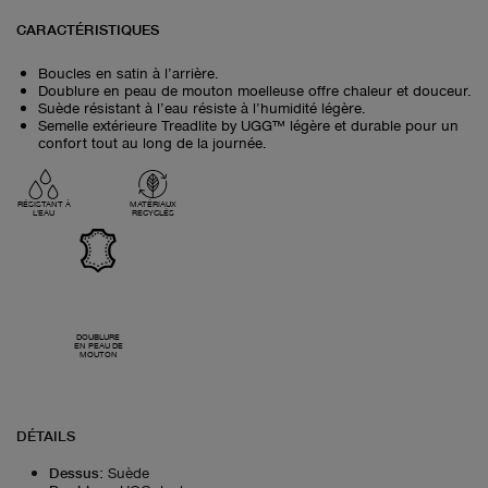
CARACTÉRISTIQUES
Boucles en satin à l’arrière.
Doublure en peau de mouton moelleuse offre chaleur et douceur.
Suède résistant à l’eau résiste à l’humidité légère.
Semelle extérieure Treadlite by UGG™ légère et durable pour un
confort tout au long de la journée.
RÉSISTANT À
MATÉRIAUX
L'EAU
RECYCLÉS
DOUBLURE
EN PEAU DE
MOUTON
DÉTAILS
Dessus
:
Suède