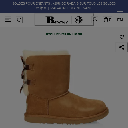
SOLDES POUR ENFANTS : +25% DE RABAIS SUR TOUS LES SOLDES
✏️📚🚸 | MAGASINER MAINTENANT
0
EN
EXCLUSIVITÉ EN LIGNE