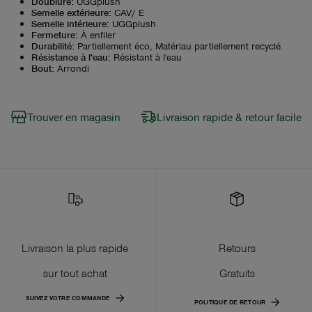
Doublure
:
UGGplush
Semelle extérieure
:
CAV/ E
Semelle intérieure
:
UGGplush
Fermeture
:
À enfiler
Durabilité
:
Partiellement éco, Matériau partiellement recyclé
Résistance à l'eau
:
Résistant à l'eau
Bout
:
Arrondi
Trouver en magasin
Livraison rapide & retour facile
Livraison la plus rapide
Retours
sur tout achat
Gratuits
SUIVEZ VOTRE COMMANDE
POLITIQUE DE RETOUR