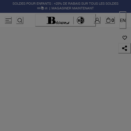
SOLDES POUR ENFANTS : +25% DE RABAIS SUR TOUS LES SOLDES
✏️📚🚸 | MAGASINER MAINTENANT
0
EN