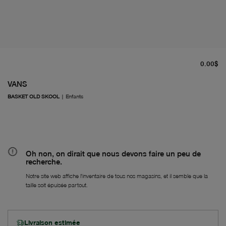
pr
0.00$
VANS
BASKET OLD SKOOL
|
Enfants
Oh non, on dirait que nous devons faire un peu de
recherche.
Notre site web affiche l'inventaire de tous nos magasins, et il semble que la
taille soit épuisée partout.
Livraison estimée