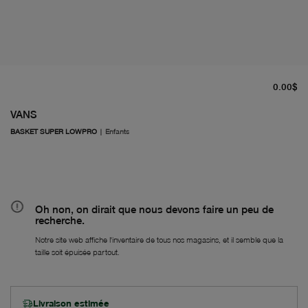
pr
0.00$
VANS
BASKET SUPER LOWPRO
|
Enfants
Oh non, on dirait que nous devons faire un peu de
recherche.
Notre site web affiche l'inventaire de tous nos magasins, et il semble que la
taille soit épuisée partout.
Livraison estimée