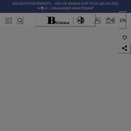
SOLDES POUR ENFANTS : +25% DE RABAIS SUR TOUS LES SOLDES
✏️📚🚸 | MAGASINER MAINTENANT
0
EN