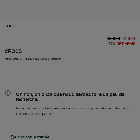
ROUGE
pr
À 
35.00$
14.98$
57
%
DE RABAIS
CROCS
HOLIDAY LITTLES FUN LAB
|
Enfants
Oh non, on dirait que nous devons faire un peu de
recherche.
Notre site web affiche l'inventaire de tous nos magasins, et il semble que la
taille soit épuisée partout.
Livraison estimée