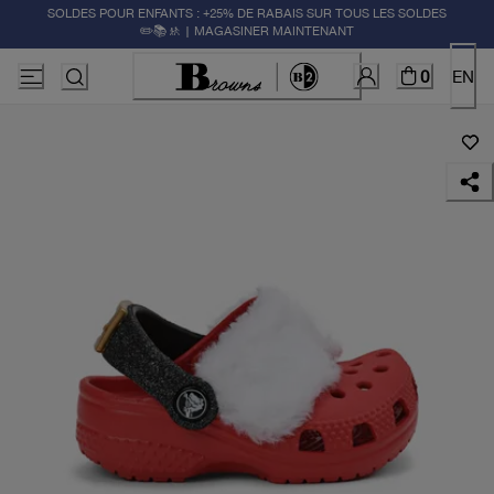
SOLDES POUR ENFANTS : +25% DE RABAIS SUR TOUS LES SOLDES
✏️📚🚸 | MAGASINER MAINTENANT
0
EN