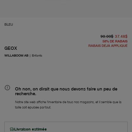
BLEU
pr
À 
90.00$
37.48$
58
%
DE RABAIS
RABAIS DÉJÀ APPLIQUÉ
GEOX
WILLABOOM AB
|
Enfants
Oh non, on dirait que nous devons faire un peu de
recherche.
Notre site web affiche l'inventaire de tous nos magasins, et il semble que la
taille soit épuisée partout.
Livraison estimée