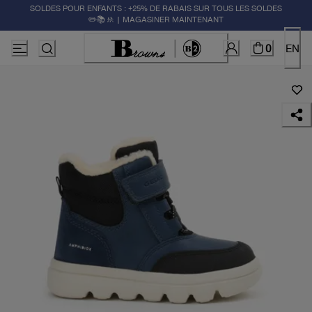
SOLDES POUR ENFANTS : +25% DE RABAIS SUR TOUS LES SOLDES
✏️📚🚸 | MAGASINER MAINTENANT
0
EN