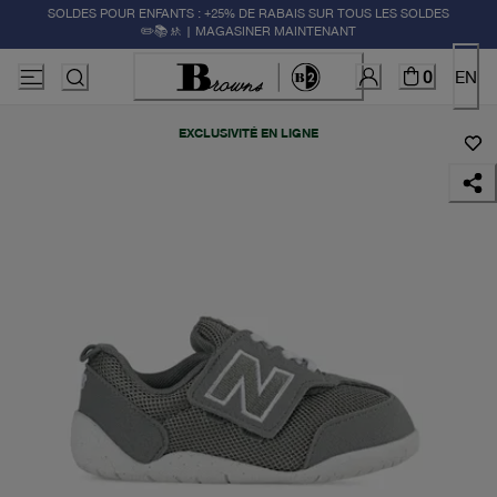
SOLDES POUR ENFANTS : +25% DE RABAIS SUR TOUS LES SOLDES
✏️📚🚸 | MAGASINER MAINTENANT
0
EN
EXCLUSIVITÉ EN LIGNE