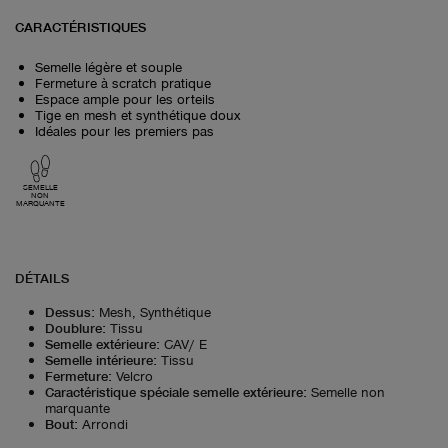
CARACTÉRISTIQUES
Semelle légère et souple
Fermeture à scratch pratique
Espace ample pour les orteils
Tige en mesh et synthétique doux
Idéales pour les premiers pas
SEMELLE
NON
MARQUANTE
DÉTAILS
Dessus
:
Mesh, Synthétique
Doublure
:
Tissu
Semelle extérieure
:
CAV/ E
Semelle intérieure
:
Tissu
Fermeture
:
Velcro
Caractéristique spéciale semelle extérieure
:
Semelle non
marquante
Bout
:
Arrondi