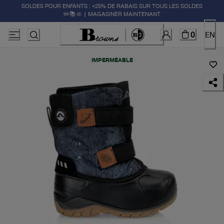
SOLDES POUR ENFANTS : +25% DE RABAIS SUR TOUS LES SOLDES
✏️📚🚸 | MAGASINER MAINTENANT
0
EN
IMPERMÉABLE