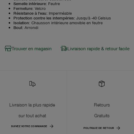
Semelle intérieure
:
Feutre
Fermeture
:
Velcro
Résistance à l'eau
:
Imperméable
Protection contre les intempéries
:
Jusqu'à -40 Celsius
Isolation
:
Chausson intérieure amovible en feutre
Bout
:
Arrondi
Trouver en magasin
Livraison rapide & retour facile
Livraison la plus rapide
Retours
sur tout achat
Gratuits
SUIVEZ VOTRE COMMANDE
POLITIQUE DE RETOUR