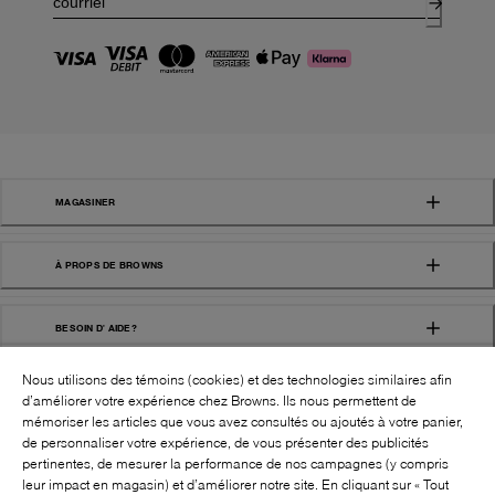
MAGASINER
À PROPS DE BROWNS
BESOIN D' AIDE?
Nous utilisons des témoins (cookies) et des technologies similaires afin
d’améliorer votre expérience chez Browns. Ils nous permettent de
mémoriser les articles que vous avez consultés ou ajoutés à votre panier,
de personnaliser votre expérience, de vous présenter des publicités
pertinentes, de mesurer la performance de nos campagnes (y compris
leur impact en magasin) et d’améliorer notre site. En cliquant sur « Tout
SUIVEZ-NOUS!: