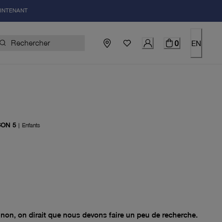
AINTENANT
0
EN
ON 5
|
Enfants
el 0.00$
non, on dirait que nous devons faire un peu de recherche.