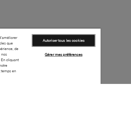
d’améliorer
Autoriser tous les cookies
cles que
périence, de
e nos
Gérer mes préférences
 En cliquant
notre
ut temps en