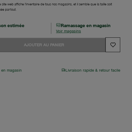
 site web affiche l'inventaire de tous nos magasins, et il semble que la taille soit
sée partout.
ison estimée
Ramassage en magasin
Voir magasins
AJOUTER AU PANIER
r en magasin
Livraison rapide & retour facile