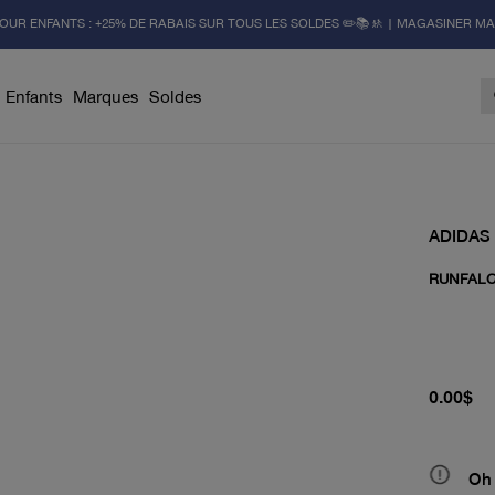
OUR ENFANTS : +25% DE RABAIS SUR TOUS LES SOLDES ✏️📚🚸 | MAGASINER M
Enfants
Marques
Soldes
ADIDAS
RUNFALC
prix actu
0.00$
Oh 