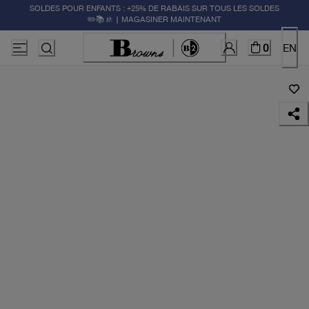
SOLDES POUR ENFANTS : +25% DE RABAIS SUR TOUS LES SOLDES
✏️📚🚸 | MAGASINER MAINTENANT
0
EN