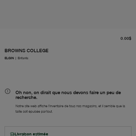
pr
0.00$
BROWNS COLLEGE
ELGIN
|
Enfants
Oh non, on dirait que nous devons faire un peu de
recherche.
Notre site web affiche l'inventaire de tous nos magasins, et il semble que la
taille soit épuisée partout.
Livraison estimée