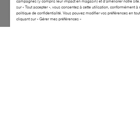
campagnes (y compris leur impact en magasin) et d’améliorer notre site.
sur « Tout accepter », vous consentez à cette utilisation, conformément à 
politique de confidentialité. Vous pouvez modifier vos préférences en to
cliquant sur « Gérer mes préférences »
Iupidoo impressionne grâce à son allure athlétique et
avant-gardiste qui permet aux enfants d’exprimer leur
style au quotidien. Légère et respirante, cette basket
conçue pour faciliter les premiers pas possède un
amorti souple qui offre un grand confort. Le
compagnon idéal des petits aventuriers curieux.
CARACTÉRISTIQUES
Baskets pour tout-petits
Confortables et durables
Matériaux de haute qualité
Ajustement parfait pour pieds en croissance
Idéales pour un usage quotidien