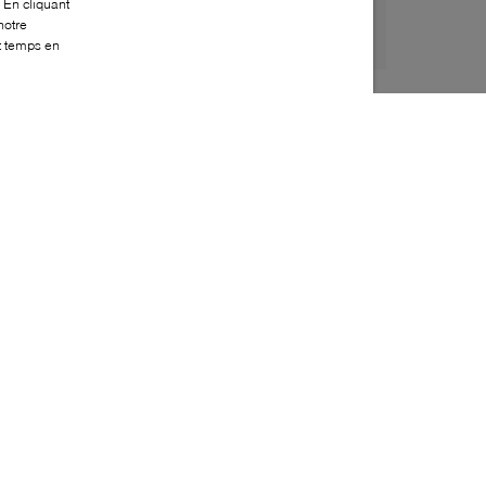
 En cliquant
notre
ut temps en
Style:
GEOX-0266-51-0
Dessus
:
Cuir, Tissu, Synthétique
Doublure
:
Cuir
Semelle extérieure
:
Caoutchouc
Semelle intérieure
:
Cuir
Fermeture
:
Velcro
Caractéristique spéciale semelle intérieure
:
Amovible
Bout
:
Arrondi