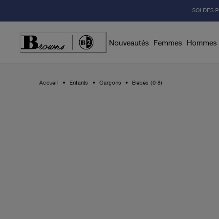
Skip
SOLDES P
to
Content
Nouveautés
Femmes
Hommes
Accueil
Enfants
Garçons
Bébés (0-8)