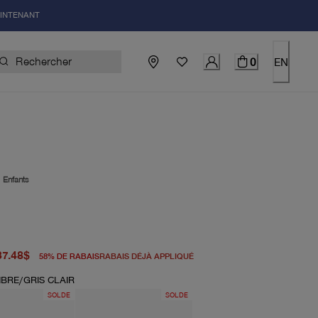
AINTENANT
0
EN
|
Enfants
igine 90.00$
el 37.48$
37.48$
58
%
DE RABAIS
RABAIS DÉJÀ APPLIQUÉ
BRE/GRIS CLAIR
SOLDE
SOLDE