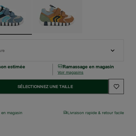
ure
ison estimée
Ramassage en magasin
Voir magasins
SÉLECTIONNEZ UNE TAILLE
r en magasin
Livraison rapide & retour facile