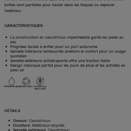
bottes sont parfaites pour sauter dans les flaques ou explorer
l'extérieur.
CARACTÉRISTIQUES
La construction en caoutchouc imperméable garde les pieds au
sec
Poignées faciles à enfiler pour un port autonome
Semelle intérieure rembourrée améliore le confort pour un usage
quotidien
Semelle extérieure antidérapante offre une traction fiable
Design classique parfait pour les jours de pluie et les activités en
plein air
IMPERMÉABLE
VÉGÉTALIEN
MATÉRIAUX
RECYCLÉS
DÉTAILS
Dessus
:
Caoutchouc
Doublure
:
Matériaux recyclés
Semelle extérieure
:
Caoutchouc