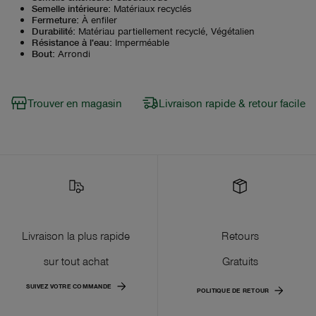
Semelle intérieure
:
Matériaux recyclés
Fermeture
:
À enfiler
Durabilité
:
Matériau partiellement recyclé, Végétalien
Résistance à l'eau
:
Imperméable
Bout
:
Arrondi
Trouver en magasin
Livraison rapide & retour facile
Livraison la plus rapide
Retours
sur tout achat
Gratuits
SUIVEZ VOTRE COMMANDE
POLITIQUE DE RETOUR