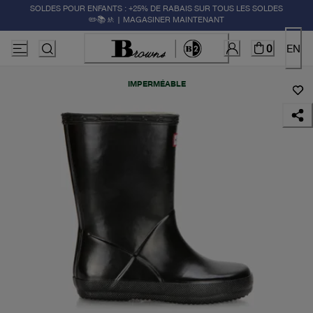
SOLDES POUR ENFANTS : +25% DE RABAIS SUR TOUS LES SOLDES
✏️📚🚸 | MAGASINER MAINTENANT
0
EN
IMPERMÉABLE