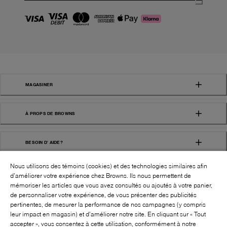
MAGASINER
À PROPS DE BROWNS
BESOIN D' AIDE?
Nous utilisons des témoins (cookies) et des technologies similaires afin
d’améliorer votre expérience chez Browns. Ils nous permettent de
mémoriser les articles que vous avez consultés ou ajoutés à votre panier,
de personnaliser votre expérience, de vous présenter des publicités
pertinentes, de mesurer la performance de nos campagnes (y compris
leur impact en magasin) et d’améliorer notre site. En cliquant sur « Tout
SUIVEZ-NOUS!:
accepter », vous consentez à cette utilisation, conformément à notre