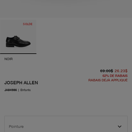
SOLDE
NOIR
pr
pr
69.00$
26.23$
62
%
DE RABAIS
RABAIS DÉJÀ APPLIQUÉ
JOSEPH ALLEN
JA84986
|
Enfants
Pointure