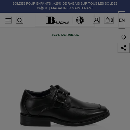
SOLDES POUR ENFANTS : +25% DE RABAIS SUR TOUS LES SOLDES
✏️📚🚸 | MAGASINER MAINTENANT
0
EN
+25% DE RABAIS