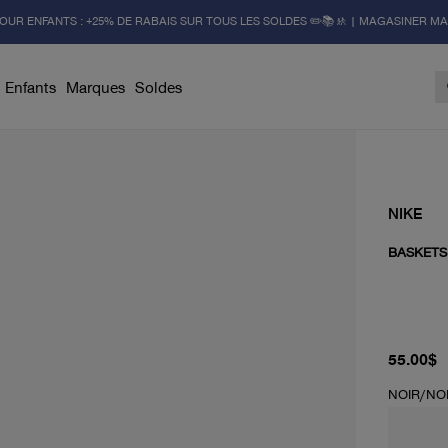
OUR ENFANTS : +25% DE RABAIS SUR TOUS LES SOLDES ✏️📚🚸 | MAGASINER M
Enfants
Marques
Soldes
NIKE
BASKETS
prix actu
55.00$
NOIR/NOI