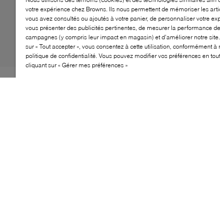
votre expérience chez Browns. Ils nous permettent de mémoriser les arti
vous avez consultés ou ajoutés à votre panier, de personnaliser votre ex
vous présenter des publicités pertinentes, de mesurer la performance d
campagnes (y compris leur impact en magasin) et d’améliorer notre site.
sur « Tout accepter », vous consentez à cette utilisation, conformément à 
politique de confidentialité. Vous pouvez modifier vos préférences en to
cliquant sur « Gérer mes préférences »
Partez la journée de vos minis du bon pied avec la
nouvelle Court Borough. Conçue pour durer, cette
icône revisitée fait appel à une combinaison de
matériaux durables pour la tige et la semelle extérieure.
Le bout et le milieu du pied ont été redessinés pour
donner un peu plus d’espace aux pieds, afin que les
petits puissent courir, sauter et jouer un peu plus
longtemps et plus intensément en tout confort.
CARACTÉRISTIQUES