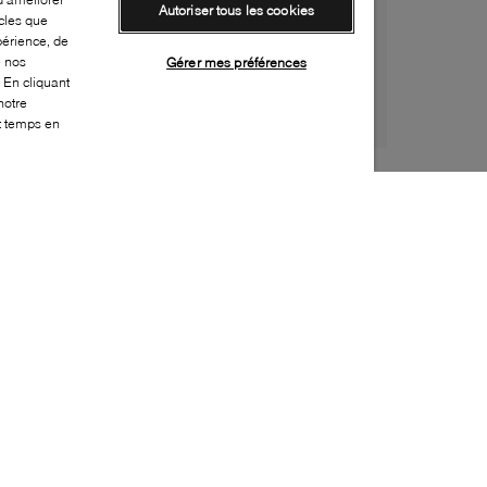
Autoriser tous les cookies
cles que
périence, de
e nos
Gérer mes préférences
 En cliquant
notre
ut temps en
Style:
NIKE-0046-00-0
Dessus
:
Effet cuir
Doublure
:
Tissu
Semelle extérieure
:
Caoutchouc
Semelle intérieure
:
Tissu
Fermeture
:
Velcro, Lacet élastique
Durabilité
:
Matériau partiellement recyclé
Caractéristique spéciale semelle extérieure
:
Semelle non marquante
Bout
:
Arrondi