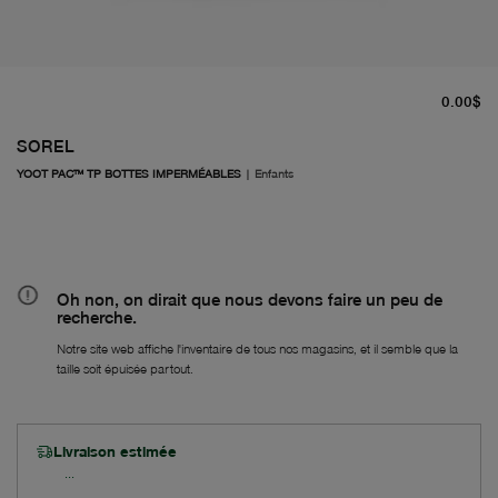
pr
0.00$
SOREL
YOOT PAC™ TP BOTTES IMPERMÉABLES
|
Enfants
Oh non, on dirait que nous devons faire un peu de
recherche.
Notre site web affiche l'inventaire de tous nos magasins, et il semble que la
taille soit épuisée partout.
Livraison estimée