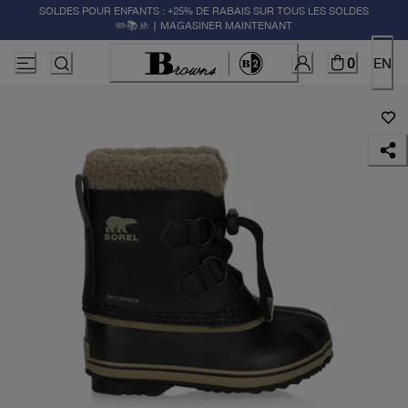
SOLDES POUR ENFANTS : +25% DE RABAIS SUR TOUS LES SOLDES
✏️📚🚸 | MAGASINER MAINTENANT
0
EN