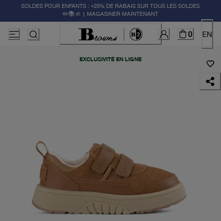
SOLDES POUR ENFANTS : +25% DE RABAIS SUR TOUS LES SOLDES
✏️📚🚸 | MAGASINER MAINTENANT
0
EN
EXCLUSIVITÉ EN LIGNE