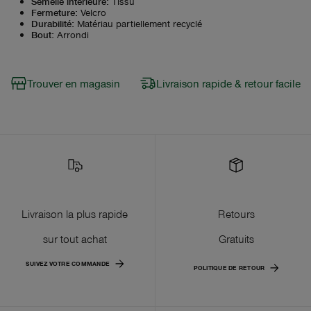
Semelle intérieure
:
Tissu
Fermeture
:
Velcro
Durabilité
:
Matériau partiellement recyclé
Bout
:
Arrondi
Trouver en magasin
Livraison rapide & retour facile
Livraison la plus rapide
Retours
sur tout achat
Gratuits
SUIVEZ VOTRE COMMANDE
POLITIQUE DE RETOUR