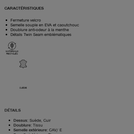
CARACTÉRISTIQUES
Fermeture velcro
Semelle souple en EVA et caoutchouc
Doublure anti-odeur à la menthe
Détails Twin Seam emblématiques
MATÉRIAUX
RECYCLÉS
SUÈDE
DÉTAILS
Dessus
:
Suède, Cuir
Doublure
:
Tissu
Semelle extérieure
:
CAV/ E