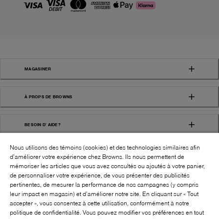
MAGASINER
À PROPS DE BROWNS
BESOIN D' AIDE?
Nous utilisons des témoins (cookies) et des technologies similaires afin
d’améliorer votre expérience chez Browns. Ils nous permettent de
mémoriser les articles que vous avez consultés ou ajoutés à votre panier,
de personnaliser votre expérience, de vous présenter des publicités
pertinentes, de mesurer la performance de nos campagnes (y compris
leur impact en magasin) et d’améliorer notre site. En cliquant sur « Tout
SUIVEZ-NOUS!:
accepter », vous consentez à cette utilisation, conformément à notre
politique de confidentialité. Vous pouvez modifier vos préférences en tout