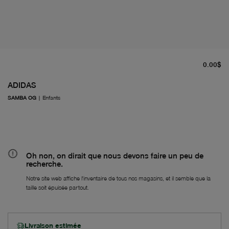
pr
0.00$
ADIDAS
SAMBA OG
|
Enfants
Oh non, on dirait que nous devons faire un peu de
recherche.
Notre site web affiche l'inventaire de tous nos magasins, et il semble que la
taille soit épuisée partout.
Livraison estimée