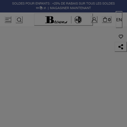
SOLDES POUR ENFANTS : +25% DE RABAIS SUR TOUS LES SOLDES
✏️📚🚸 | MAGASINER MAINTENANT
0
EN