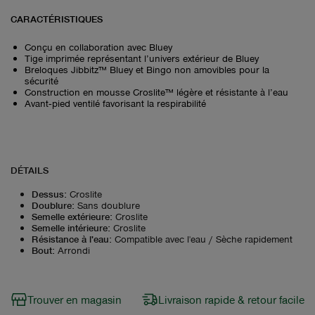
CARACTÉRISTIQUES
Conçu en collaboration avec Bluey
Tige imprimée représentant l’univers extérieur de Bluey
Breloques Jibbitz™ Bluey et Bingo non amovibles pour la
sécurité
Construction en mousse Croslite™ légère et résistante à l’eau
Avant‑pied ventilé favorisant la respirabilité
DÉTAILS
Dessus
:
Croslite
Doublure
:
Sans doublure
Semelle extérieure
:
Croslite
Semelle intérieure
:
Croslite
Résistance à l'eau
:
Compatible avec l'eau / Sèche rapidement
Bout
:
Arrondi
Trouver en magasin
Livraison rapide & retour facile