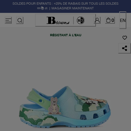
SOLDES POUR ENFANTS : +25% DE RABAIS SUR TOUS LES SOLDES
✏️📚🚸 | MAGASINER MAINTENANT
0
EN
RÉSISTANT À L’EAU