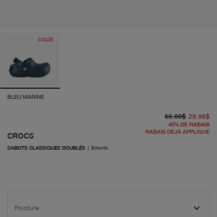
SOLDE
BLEU MARINE
pr
pr
55.00$
29.98$
45
%
DE RABAIS
RABAIS DÉJÀ APPLIQUÉ
CROCS
SABOTS CLASSIQUES DOUBLÉS
|
Enfants
Pointure