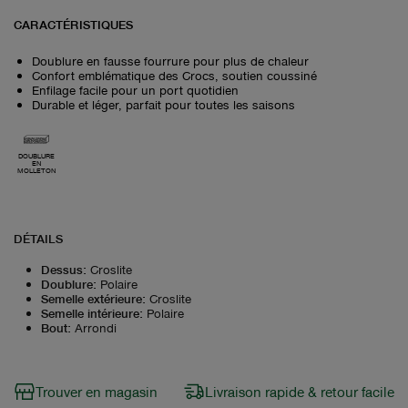
CARACTÉRISTIQUES
Doublure en fausse fourrure pour plus de chaleur
Confort emblématique des Crocs, soutien coussiné
Enfilage facile pour un port quotidien
Durable et léger, parfait pour toutes les saisons
DOUBLURE
EN
MOLLETON
DÉTAILS
Dessus
:
Croslite
Doublure
:
Polaire
Semelle extérieure
:
Croslite
Semelle intérieure
:
Polaire
Bout
:
Arrondi
Trouver en magasin
Livraison rapide & retour facile