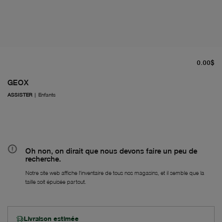
pr
0.00$
GEOX
ASSISTER
|
Enfants
Oh non, on dirait que nous devons faire un peu de
recherche.
Notre site web affiche l'inventaire de tous nos magasins, et il semble que la
taille soit épuisée partout.
Livraison estimée