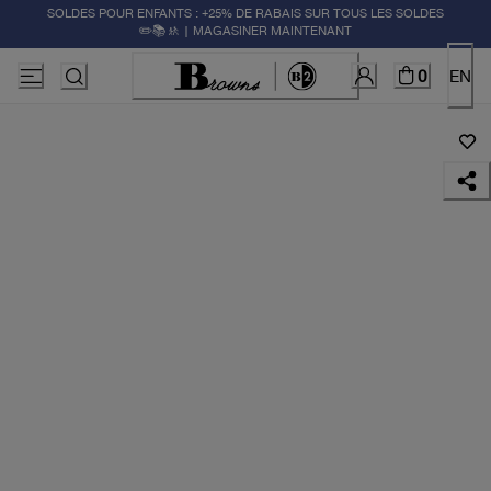
SOLDES POUR ENFANTS : +25% DE RABAIS SUR TOUS LES SOLDES
✏️📚🚸 | MAGASINER MAINTENANT
0
EN