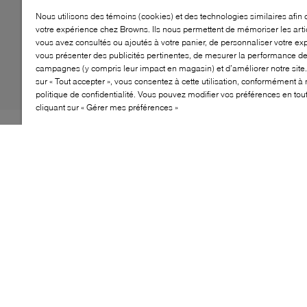
Nous utilisons des témoins (cookies) et des technologies similaires afin 
votre expérience chez Browns. Ils nous permettent de mémoriser les arti
vous avez consultés ou ajoutés à votre panier, de personnaliser votre ex
vous présenter des publicités pertinentes, de mesurer la performance d
campagnes (y compris leur impact en magasin) et d’améliorer notre site.
sur « Tout accepter », vous consentez à cette utilisation, conformément à 
politique de confidentialité. Vous pouvez modifier vos préférences en to
cliquant sur « Gérer mes préférences »
Gardez votre petit confortable et élégant avec les
sandales Toddler Motion Dune Backstrap de
Timberland. Ces sandales sont dotées d'une tige en cuir
synthétique et en sangle, assurant durabilité et
ajustement sécurisé grâce aux sangles réglables. La
doublure en tissu ReBOTL™, fabriquée avec 50% de
plastique PET recyclé, ajoute une touche écologique.
La semelle intermédiaire en caoutchouc et la semelle
extérieure à crampons en caoutchouc offrent une
excellente traction et adhérence, parfaites pour les tout-
petits actifs.