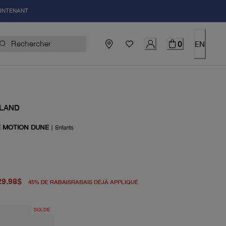
AINTENANT
0
EN
LAND
 MOTION DUNE
|
Enfants
igine 55.00$
el 29.98$
29.98$
45
%
DE RABAIS
RABAIS DÉJÀ APPLIQUÉ
SOLDE