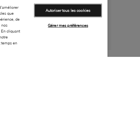
d’améliorer
Autoriser tous les cookies
cles que
périence, de
e nos
Gérer mes préférences
 En cliquant
notre
ut temps en
Style:
TIMB-0101-50-0
Dessus
:
Synthétique, Tissu
Doublure
:
Tissu
Semelle extérieure
:
Caoutchouc
Semelle intérieure
:
Caoutchouc
Fermeture
:
Velcro
Bout
:
Orteil ouvert