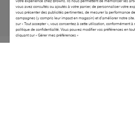
votre expérience chez Browns. Ils nous permettent de mémoriser les arti
vous avez consultés ou ajoutés à votre panier, de personnaliser votre ex
vous présenter des publicités pertinentes, de mesurer la performance d
campagnes (y compris leur impact en magasin) et d’améliorer notre site.
sur « Tout accepter », vous consentez à cette utilisation, conformément à 
politique de confidentialité. Vous pouvez modifier vos préférences en to
cliquant sur « Gérer mes préférences »
Les baskets Small Esplar de VEJA sont la réponse
idéale pour les plus petits en matière de chaussures
respectueuses de la planète. Confectionnées en cuir
ChromeFree provenant de fermes biologiques certifiées,
elles sont dotées d’une semelle extérieure adhérente
contenant du caoutchouc amazonien, et d’une
doublure en polyester recyclé. Fabriquées au Brésil,
elles allient style minimaliste et conception
écoresponsable, grâce à des matériaux durables et une
finition douce et raffinée.
CARACTÉRISTIQUES