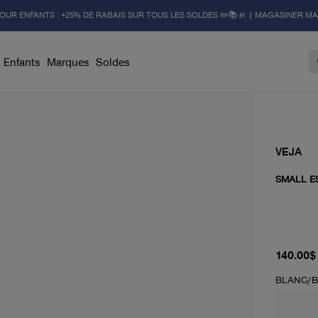
OUR ENFANTS : +25% DE RABAIS SUR TOUS LES SOLDES ✏️📚🚸 | MAGASINER M
Enfants
Marques
Soldes
VEJA
SMALL E
prix act
140.00$
BLANC/B