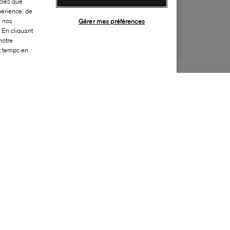
cles que
périence, de
e nos
Gérer mes préférences
 En cliquant
notre
ut temps en
Style:
VEJA-0042-00-0
Dessus
:
Cuir, Suède
Doublure
:
Polyester recyclé
Semelle extérieure
:
Caoutchouc
Semelle intérieure
:
CAV/ E
Fermeture
:
Velcro
Durabilité
:
Matériau partiellement recyclé
Fabriqué en
:
Brésil
Bout
:
Arrondi