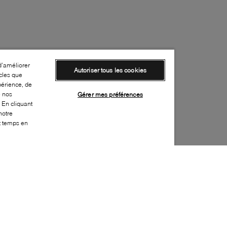
d’améliorer
Autoriser tous les cookies
cles que
périence, de
e nos
Gérer mes préférences
 En cliquant
notre
ut temps en
Style: