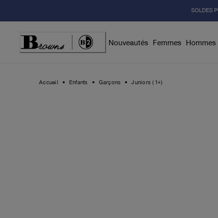
Skip
SOLDES P
to
Content
Nouveautés
Femmes
Hommes
Accueil
Enfants
Garçons
Juniors (1+)