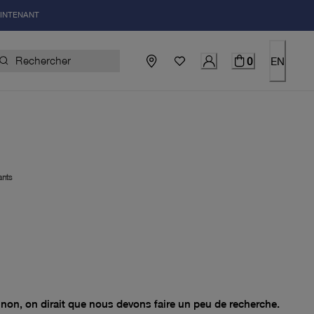
AINTENANT
0
EN
ants
el 0.00$
non, on dirait que nous devons faire un peu de recherche.