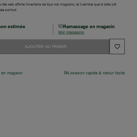
 site web affiche l'inventaire de tous nos magasins, et il semble que la taille soit
sée partout.
ison estimée
Ramassage en magasin
Voir magasins
AJOUTER AU PANIER
r en magasin
Livraison rapide & retour facile