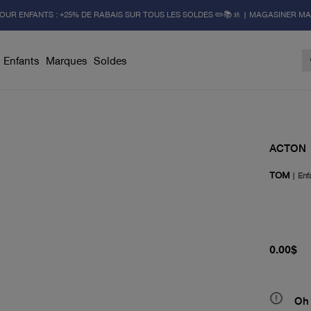
OUR ENFANTS : +25% DE RABAIS SUR TOUS LES SOLDES ✏️📚🚸 | MAGASINER M
Enfants
Marques
Soldes
ACTON
TOM
|
Enf
prix actu
0.00$
Oh 