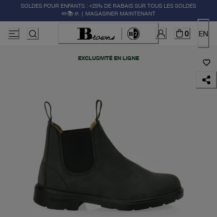
SOLDES POUR ENFANTS : +25% DE RABAIS SUR TOUS LES SOLDES
✏️📚🚸 | MAGASINER MAINTENANT
0
EN
EXCLUSIVITÉ EN LIGNE