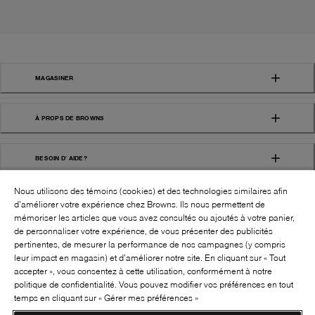
MAGASINER
À PROPS DE BROWNS
BESOIN D' AIDE?
Nous utilisons des témoins (cookies) et des technologies similaires afin
d’améliorer votre expérience chez Browns. Ils nous permettent de
mémoriser les articles que vous avez consultés ou ajoutés à votre panier,
de personnaliser votre expérience, de vous présenter des publicités
pertinentes, de mesurer la performance de nos campagnes (y compris
leur impact en magasin) et d’améliorer notre site. En cliquant sur « Tout
SUIVEZ-NOUS!:
accepter », vous consentez à cette utilisation, conformément à notre
politique de confidentialité. Vous pouvez modifier vos préférences en tout
©
2026
BROWNS SHOES INC. TOUS DROITS
temps en cliquant sur « Gérer mes préférences »
RÉSERVÉS