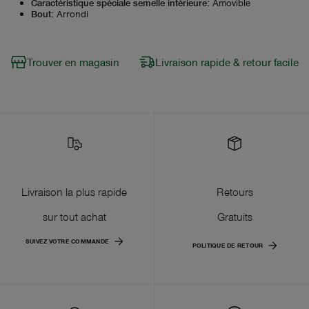
Caractéristique spéciale semelle intérieure
:
Amovible
Bout
:
Arrondi
Trouver en magasin
Livraison rapide & retour facile
Livraison la plus rapide
Retours
sur tout achat
Gratuits
SUIVEZ VOTRE COMMANDE
POLITIQUE DE RETOUR