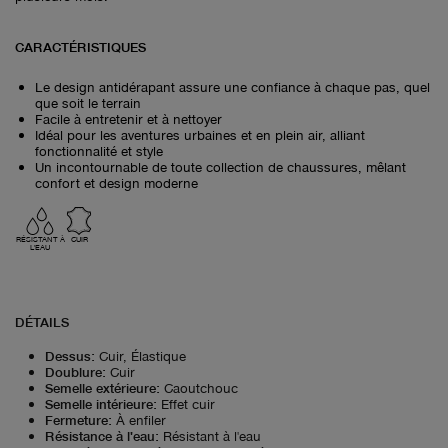
CARACTÉRISTIQUES
Le design antidérapant assure une confiance à chaque pas, quel
que soit le terrain
Facile à entretenir et à nettoyer
Idéal pour les aventures urbaines et en plein air, alliant
fonctionnalité et style
Un incontournable de toute collection de chaussures, mêlant
confort et design moderne
RÉSISTANT À
CUIR
L'EAU
DÉTAILS
Dessus
:
Cuir, Élastique
Doublure
:
Cuir
Semelle extérieure
:
Caoutchouc
Semelle intérieure
:
Effet cuir
Fermeture
:
À enfiler
Résistance à l'eau
:
Résistant à l'eau