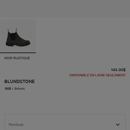
NOIR RUSTIQUE
pr
145.00$
DISPONIBLE EN LIGNE SEULEMENT
BLUNDSTONE
1325
|
Enfants
Pointure