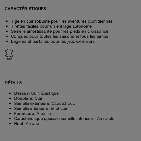
CARACTÉRISTIQUES
Tige en cuir robuste pour les aventures quotidiennes
Tirettes faciles pour un enfilage autonome
Semelle amortissante pour les pieds en croissance
Conçues pour toutes les saisons et tous les temps
Légères et parfaites pour les jeux extérieurs
CUIR
DÉTAILS
Dessus
:
Cuir, Élastique
Doublure
:
Cuir
Semelle extérieure
:
Caoutchouc
Semelle intérieure
:
Effet cuir
Fermeture
:
À enfiler
Caractéristique spéciale semelle intérieure
:
Amovible
Bout
:
Arrondi