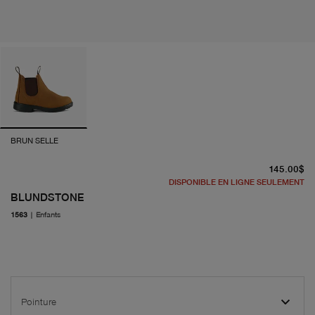
BRUN SELLE
pr
145.00$
DISPONIBLE EN LIGNE SEULEMENT
BLUNDSTONE
1563
|
Enfants
Pointure