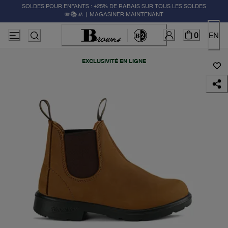
SOLDES POUR ENFANTS : +25% DE RABAIS SUR TOUS LES SOLDES
✏️📚🚸 | MAGASINER MAINTENANT
0
EN
EXCLUSIVITÉ EN LIGNE