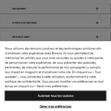
MAGASINER
À PROPS DE BROWNS
BESOIN D' AIDE?
Nous utilisons des témoins (cookies) et des technologies similaires afin
d’améliorer votre expérience chez Browns. Ils nous permettent de
mémoriser les articles que vous avez consultés ou ajoutés à votre panier,
de personnaliser votre expérience, de vous présenter des publicités
pertinentes, de mesurer la performance de nos campagnes (y compris
leur impact en magasin) et d’améliorer notre site. En cliquant sur « Tout
SUIVEZ-NOUS!:
accepter », vous consentez à cette utilisation, conformément à notre
politique de confidentialité. Vous pouvez modifier vos préférences en tout
©
2026
BROWNS SHOES INC. TOUS DROITS
temps en cliquant sur « Gérer mes préférences »
RÉSERVÉS
Autoriser tous les cookies
Conditions générales
Politique de confidentialité
Accessibilité
Transparence de la chaîne d’approvisionnement
Gérer mes préférences