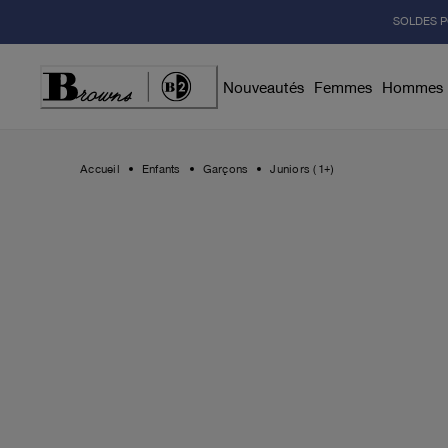
Skip
SOLDES P
to
Content
Nouveautés
Femmes
Hommes
Accueil
Enfants
Garçons
Juniors (1+)