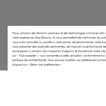
Nous utilisons des témoins (cookies) et des technologies similaires afin 
votre expérience chez Browns. Ils nous permettent de mémoriser les arti
vous avez consultés ou ajoutés à votre panier, de personnaliser votre ex
vous présenter des publicités pertinentes, de mesurer la performance d
campagnes (y compris leur impact en magasin) et d’améliorer notre site.
sur « Tout accepter », vous consentez à cette utilisation, conformément à 
politique de confidentialité. Vous pouvez modifier vos préférences en to
cliquant sur « Gérer mes préférences »
Les chaussures Bogs Snow Shell Solid sont parfaites
pour les enfants qui adorent les aventures d'hiver.
Conçues pour offrir chaleur et confort, ces bottes
imperméables gardent les petits pieds au chaud
pendant les journées neigeuses. Fabriquées à partir de