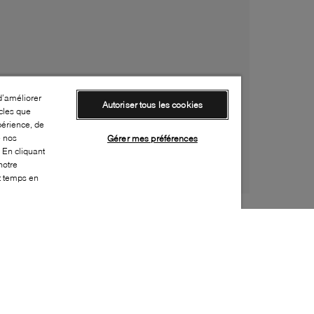
d’améliorer
Autoriser tous les cookies
cles que
périence, de
e nos
Gérer mes préférences
 En cliquant
notre
ut temps en
Style:
BOGS-0053-01-0
Dessus
:
Nylon, Caoutchouc