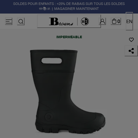
SOLDES POUR ENFANTS : +25% DE RABAIS SUR TOUS LES SOLDES
✏️📚🚸 | MAGASINER MAINTENANT
0
EN
IMPERMÉABLE