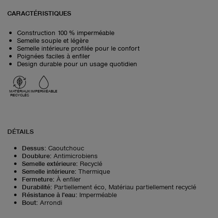
CARACTÉRISTIQUES
Construction 100 % imperméable
Semelle souple et légère
Semelle intérieure profilée pour le confort
Poignées faciles à enfiler
Design durable pour un usage quotidien
MATÉRIAUX
IMPERMÉABLE
RECYCLÉS
DÉTAILS
Dessus
:
Caoutchouc
Doublure
:
Antimicrobiens
Semelle extérieure
:
Recyclé
Semelle intérieure
:
Thermique
Fermeture
:
À enfiler
Durabilité
:
Partiellement éco, Matériau partiellement recyclé
Résistance à l'eau
:
Imperméable
Bout
:
Arrondi