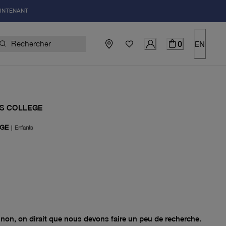
AINTENANT
0
EN
S COLLEGE
GE
|
Enfants
el 0.00$
non, on dirait que nous devons faire un peu de recherche.