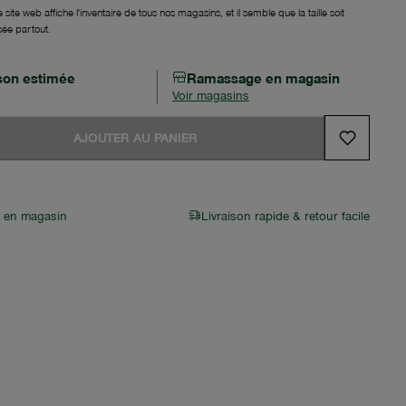
 site web affiche l'inventaire de tous nos magasins, et il semble que la taille soit
sée partout.
ison estimée
Ramassage en magasin
Voir magasins
AJOUTER AU PANIER
r en magasin
Livraison rapide & retour facile