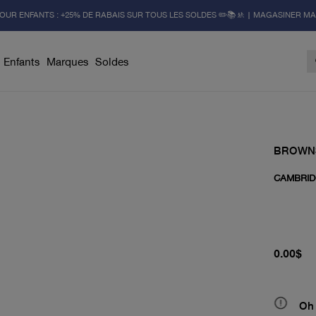
OUR ENFANTS : +25% DE RABAIS SUR TOUS LES SOLDES ✏️📚🚸 | MAGASINER M
Enfants
Marques
Soldes
BROWN
CAMBRID
prix actu
0.00$
Oh 