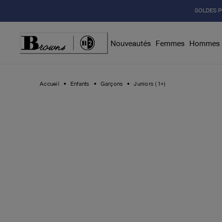
Skip
SOLDES P
to
Content
Nouveautés
Femmes
Hommes
Accueil
Enfants
Garçons
Juniors (1+)