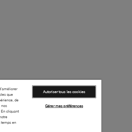
d’améliorer
Autoriser tous les cookies
cles que
périence, de
e nos
Gérer mes préférences
 En cliquant
notre
ut temps en