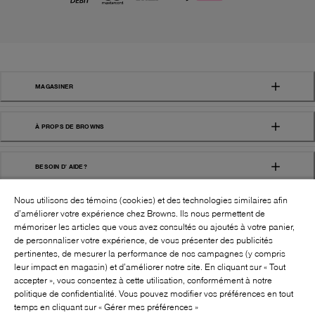
MAGASINER
À PROPS DE BROWNS
BESOIN D' AIDE?
Nous utilisons des témoins (cookies) et des technologies similaires afin
d’améliorer votre expérience chez Browns. Ils nous permettent de
mémoriser les articles que vous avez consultés ou ajoutés à votre panier,
de personnaliser votre expérience, de vous présenter des publicités
pertinentes, de mesurer la performance de nos campagnes (y compris
leur impact en magasin) et d’améliorer notre site. En cliquant sur « Tout
SUIVEZ-NOUS!:
accepter », vous consentez à cette utilisation, conformément à notre
politique de confidentialité. Vous pouvez modifier vos préférences en tout
©
2026
BROWNS SHOES INC. TOUS DROITS
temps en cliquant sur « Gérer mes préférences »
RÉSERVÉS