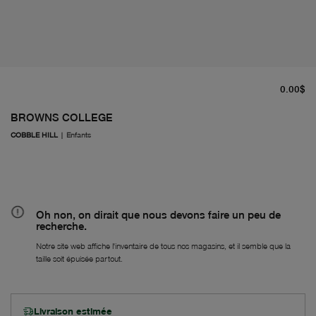
pr
0.00$
BROWNS COLLEGE
COBBLE HILL
|
Enfants
Oh non, on dirait que nous devons faire un peu de
recherche.
Notre site web affiche l'inventaire de tous nos magasins, et il semble que la
taille soit épuisée partout.
Livraison estimée