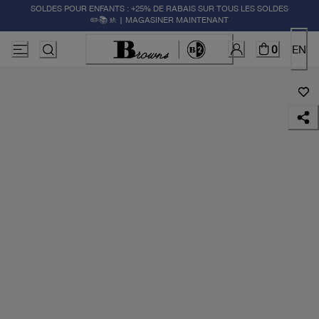
SOLDES POUR ENFANTS : +25% DE RABAIS SUR TOUS LES SOLDES
✏️📚🚸 | MAGASINER MAINTENANT
0
EN