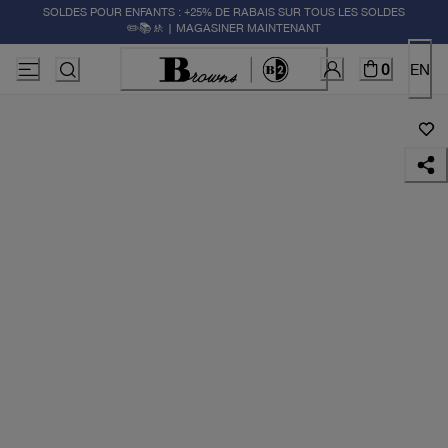
SOLDES POUR ENFANTS : +25% DE RABAIS SUR TOUS LES SOLDES
✏️📚🚸 | MAGASINER MAINTENANT
0
EN