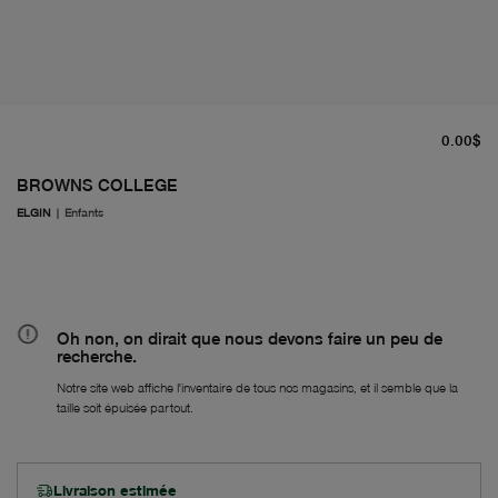
pr
0.00$
BROWNS COLLEGE
ELGIN
|
Enfants
Oh non, on dirait que nous devons faire un peu de
recherche.
Notre site web affiche l'inventaire de tous nos magasins, et il semble que la
taille soit épuisée partout.
Livraison estimée