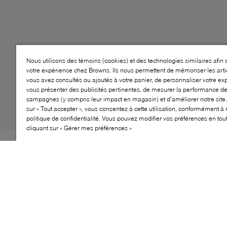
Nous utilisons des témoins (cookies) et des technologies similaires afin 
votre expérience chez Browns. Ils nous permettent de mémoriser les arti
vous avez consultés ou ajoutés à votre panier, de personnaliser votre ex
vous présenter des publicités pertinentes, de mesurer la performance d
campagnes (y compris leur impact en magasin) et d’améliorer notre site.
sur « Tout accepter », vous consentez à cette utilisation, conformément à 
politique de confidentialité. Vous pouvez modifier vos préférences en to
cliquant sur « Gérer mes préférences »
CLASSIQUE FACILE À ENFILER La chaussure
montante chouchou a été repensée pour les enfants,
avec un amorti en mousse souple, des coutures et des
doublures adoucies. Une bande auto-agrippante et des
lacets élastiques permettent de l’enfiler et de l’enlever
facilement, tout en offrant la même coupe que la tige