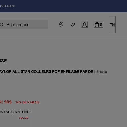
AINTENANT
0
EN
RSE
AYLOR ALL STAR COULEURS POP ENFILAGE RAPIDE
|
Enfants
igine 55.00$
el 41.98$
41.98$
24
%
DE RABAIS
INTAGE/NATUREL
SOLDE