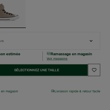
ure
ison estimée
Ramassage en magasin
Voir magasins
SÉLECTIONNEZ UNE TAILLE
r en magasin
Livraison rapide & retour facile