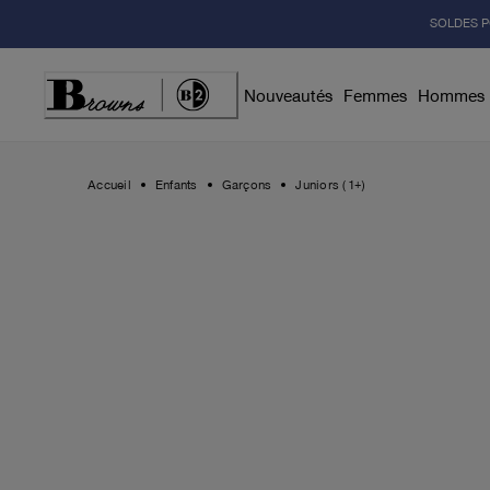
Skip
SOLDES P
to
Content
Nouveautés
Femmes
Hommes
Accueil
Enfants
Garçons
Juniors (1+)