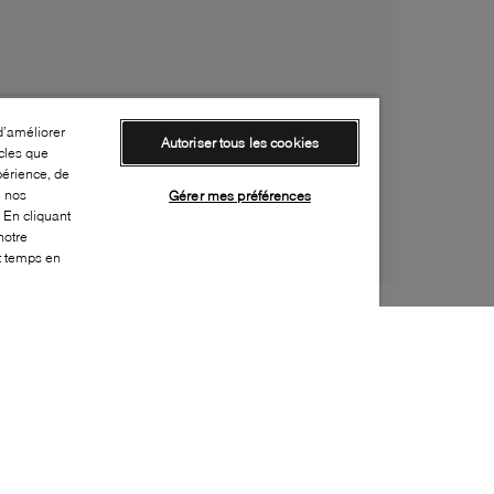
d’améliorer
Autoriser tous les cookies
cles que
périence, de
e nos
Gérer mes préférences
 En cliquant
notre
ut temps en
Style:
CONV-0249-20-0
Dessus
:
Toile
Doublure
:
Tissu