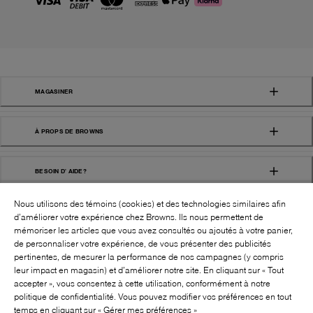
MAGASINER
À PROPS DE BROWNS
BESOIN D' AIDE?
Nous utilisons des témoins (cookies) et des technologies similaires afin
d’améliorer votre expérience chez Browns. Ils nous permettent de
mémoriser les articles que vous avez consultés ou ajoutés à votre panier,
de personnaliser votre expérience, de vous présenter des publicités
pertinentes, de mesurer la performance de nos campagnes (y compris
leur impact en magasin) et d’améliorer notre site. En cliquant sur « Tout
SUIVEZ-NOUS!:
accepter », vous consentez à cette utilisation, conformément à notre
politique de confidentialité. Vous pouvez modifier vos préférences en tout
©
2026
BROWNS SHOES INC. TOUS DROITS
temps en cliquant sur « Gérer mes préférences »