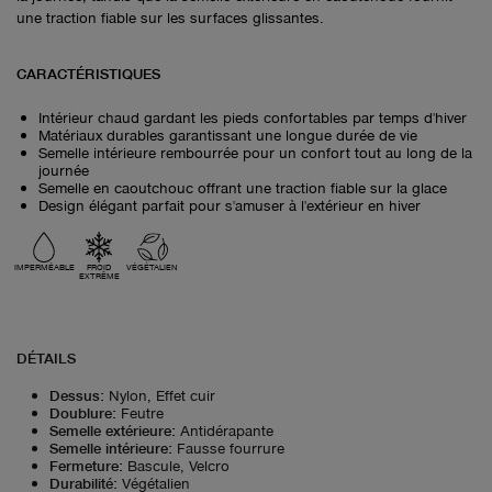
une traction fiable sur les surfaces glissantes.
CARACTÉRISTIQUES
Intérieur chaud gardant les pieds confortables par temps d'hiver
Matériaux durables garantissant une longue durée de vie
Semelle intérieure rembourrée pour un confort tout au long de la
journée
Semelle en caoutchouc offrant une traction fiable sur la glace
Design élégant parfait pour s'amuser à l'extérieur en hiver
IMPERMÉABLE
FROID
VÉGÉTALIEN
EXTRÊME
DÉTAILS
Dessus
:
Nylon, Effet cuir
Doublure
:
Feutre
Semelle extérieure
:
Antidérapante
Semelle intérieure
:
Fausse fourrure
Fermeture
:
Bascule, Velcro
Durabilité
:
Végétalien