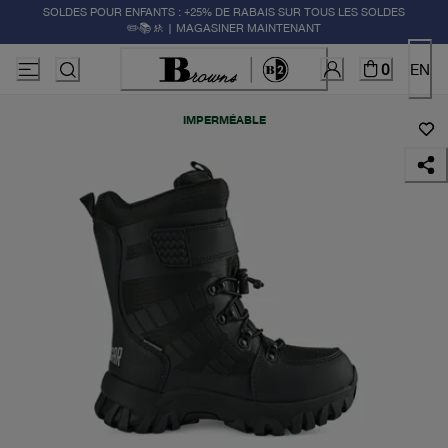
SOLDES POUR ENFANTS : +25% DE RABAIS SUR TOUS LES SOLDES
✏️📚🚸 | MAGASINER MAINTENANT
0
EN
IMPERMÉABLE