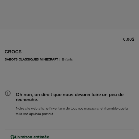
pr
0.00$
CROCS
SABOTS CLASSIQUES MINECRAFT
|
Enfants
Oh non, on dirait que nous devons faire un peu de
recherche.
Notre site web affiche l'inventaire de tous nos magasins, et il semble que la
taille soit épuisée partout.
Livraison estimée