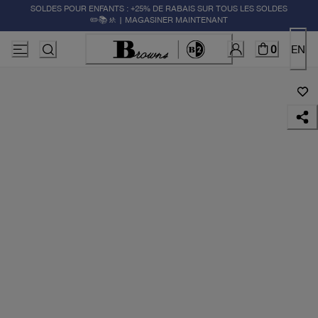
SOLDES POUR ENFANTS : +25% DE RABAIS SUR TOUS LES SOLDES
✏️📚🚸 | MAGASINER MAINTENANT
0
EN