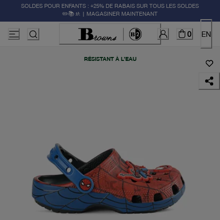
SOLDES POUR ENFANTS : +25% DE RABAIS SUR TOUS LES SOLDES
✏️📚🚸 | MAGASINER MAINTENANT
0
EN
RÉSISTANT À L’EAU