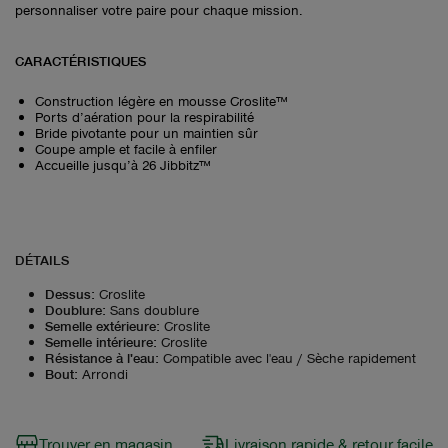
personnaliser votre paire pour chaque mission.
CARACTÉRISTIQUES
Construction légère en mousse Croslite™
Ports d’aération pour la respirabilité
Bride pivotante pour un maintien sûr
Coupe ample et facile à enfiler
Accueille jusqu’à 26 Jibbitz™
DÉTAILS
Dessus
:
Croslite
Doublure
:
Sans doublure
Semelle extérieure
:
Croslite
Semelle intérieure
:
Croslite
Résistance à l'eau
:
Compatible avec l'eau / Sèche rapidement
Bout
:
Arrondi
Trouver en magasin
Livraison rapide & retour facile