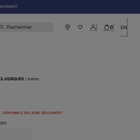
AINTENANT
0
EN
CLASSIQUES
|
Enfants
el 50.00$
DISPONIBLE EN LIGNE SEULEMENT
ERT