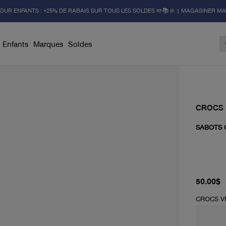
OUR ENFANTS : +25% DE RABAIS SUR TOUS LES SOLDES ✏️📚🚸 | MAGASINER M
Enfants
Marques
Soldes
CROCS
SABOTS 
prix actu
50.00$
CROCS V