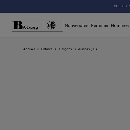
Skip
SOLDES P
to
Content
Nouveautés
Femmes
Hommes
Accueil
Enfants
Garçons
Juniors (1+)