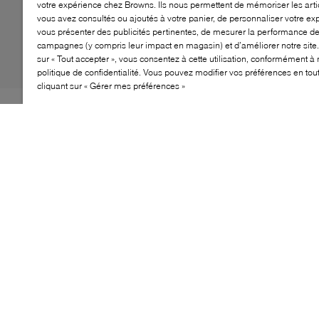
votre expérience chez Browns. Ils nous permettent de mémoriser les arti
vous avez consultés ou ajoutés à votre panier, de personnaliser votre ex
vous présenter des publicités pertinentes, de mesurer la performance d
campagnes (y compris leur impact en magasin) et d’améliorer notre site.
sur « Tout accepter », vous consentez à cette utilisation, conformément à 
politique de confidentialité. Vous pouvez modifier vos préférences en to
cliquant sur « Gérer mes préférences »
Le modèle incontournable et emblématique de Crocs,
omniprésent et polyvalent, qui vous accompagne dans
toutes vos activités. Ces sabots offrent le confort
légendaire et l’utilité décontractée de Crocs, avec des
crampons de traction, une tige perforée et une bride
amovible au talon pour un port plus athlétique et facile
à enfiler.
CARACTÉRISTIQUES
Design de sabot iconique avec une construction
légère et durable. Semelle rembourrée confortable