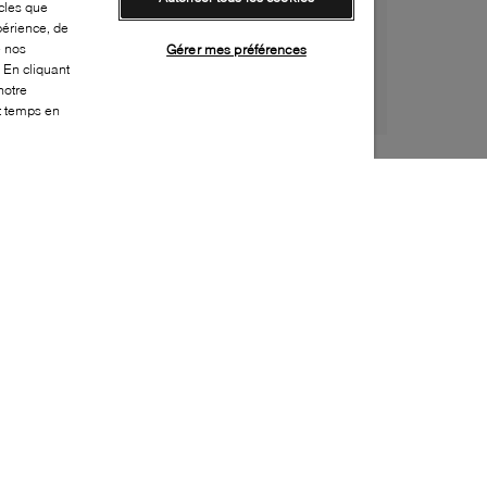
cles que
périence, de
e nos
Gérer mes préférences
 En cliquant
notre
ut temps en
Style:
CROC-0161-52-1
Dessus
:
Croslite
Doublure
:
Sans doublure
Semelle extérieure
:
Croslite
Semelle intérieure
:
Croslite
Résistance à l'eau
:
Résistant à l’eau / Séchage
rapide
Bout
:
Arrondi