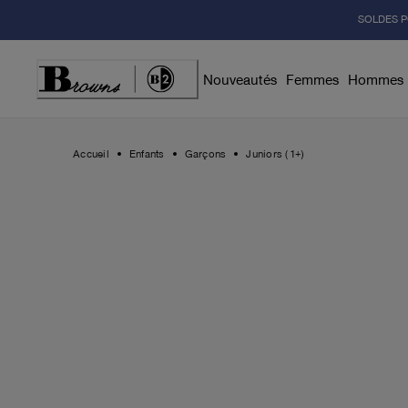
Skip
SOLDES P
to
Content
Nouveautés
Femmes
Hommes
Accueil
Enfants
Garçons
Juniors (1+)