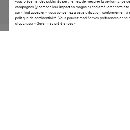
vous présenter des publicités pertinentes, de mesurer la performance d
campagnes (y compris leur impact en magasin) et d’améliorer notre site.
sur « Tout accepter », vous consentez à cette utilisation, conformément à 
politique de confidentialité. Vous pouvez modifier vos préférences en to
cliquant sur « Gérer mes préférences »
Les premières chaussures signées Dr. Martens,
revisitées pour la prochaine génération de rebelles. Ces
chaussures 1461 épurées restent fidèles à notre
silhouette classique à 3 œillets avec leurs surpiqûres
jaunes qui soulignent notre semelle à coussin d'air
emblématique. Elles sont réalisées avec une tige souple
Romario, parfait pour les pieds des enfants.
CARACTÉRISTIQUES
Chaussure classique à 3 œillets en cuir lisse
Semelle intérieure rembourrée pour le confort
Semelle antidérapante pour plus de stabilité
Construction durable pour un usage quotidien
Couture iconique Dr. Martens