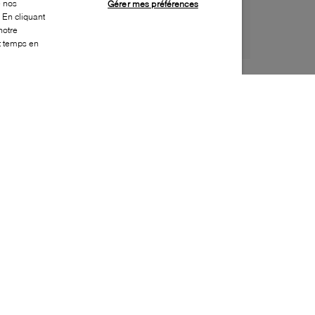
e nos
Gérer mes préférences
 En cliquant
notre
ut temps en
Style:
DOCM-0336-01-0
Dessus
:
Cuir
Doublure
:
Tissu
Semelle extérieure
:
Caoutchouc
Semelle intérieure
:
Tissu
Fermeture
:
À lacets
Bout
:
Arrondi