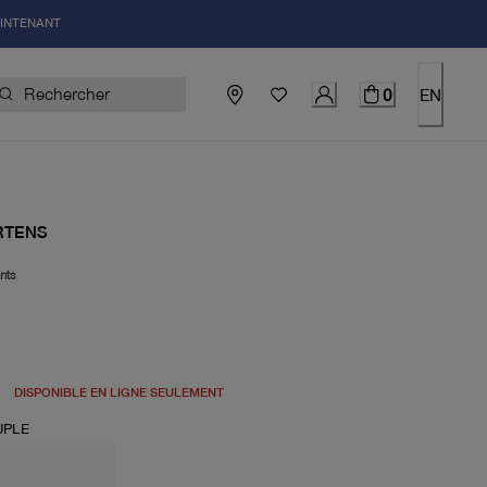
AINTENANT
0
EN
RTENS
nts
el 110.00$
DISPONIBLE EN LIGNE SEULEMENT
UPLE