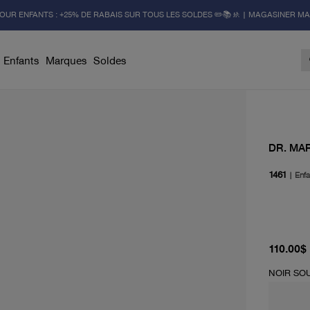
OUR ENFANTS : +25% DE RABAIS SUR TOUS LES SOLDES ✏️📚🚸 | MAGASINER M
Enfants
Marques
Soldes
DR. MA
1461
|
Enfa
prix actu
110.00$
NOIR SO