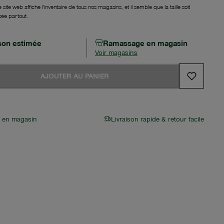
 site web affiche l'inventaire de tous nos magasins, et il semble que la taille soit
sée partout.
ison estimée
Ramassage en magasin
Voir magasins
AJOUTER AU PANIER
r en magasin
Livraison rapide & retour facile