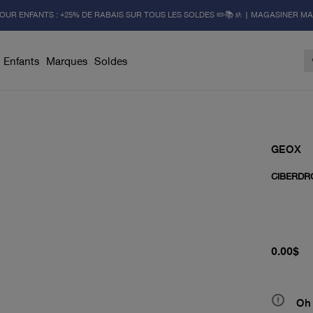
OUR ENFANTS : +25% DE RABAIS SUR TOUS LES SOLDES ✏️📚🚸 | MAGASINER M
Enfants
Marques
Soldes
GEOX
CIBERDR
prix actu
0.00$
Oh 