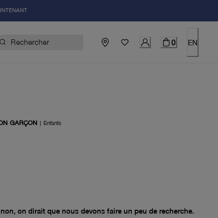
AINTENANT
0
EN
ON GARÇON
|
Enfants
el 0.00$
non, on dirait que nous devons faire un peu de recherche.