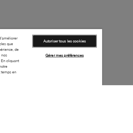
d’améliorer
Autoriser tous les cookies
cles que
périence, de
e nos
Gérer mes préférences
 En cliquant
notre
ut temps en