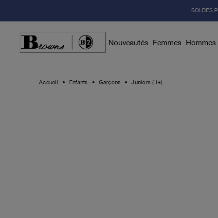
Skip
SOLDES P
to
Content
Nouveautés
Femmes
Hommes
Accueil
Enfants
Garçons
Juniors (1+)