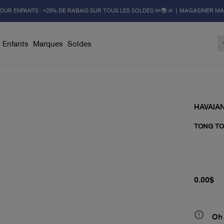
OUR ENFANTS : +25% DE RABAIS SUR TOUS LES SOLDES ✏️📚🚸 | MAGASINER M
Enfants
Marques
Soldes
HAVAIA
TONG TO
prix actu
0.00$
Oh 