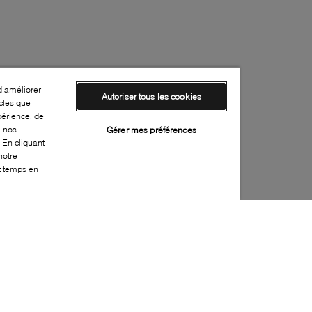
d’améliorer
Autoriser tous les cookies
cles que
périence, de
e nos
Gérer mes préférences
 En cliquant
notre
ut temps en