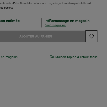
 site web affiche l'inventaire de tous nos magasins, et il semble que la taille soit
sée partout.
ison estimée
Ramassage en magasin
Voir magasins
AJOUTER AU PANIER
r en magasin
Livraison rapide & retour facile