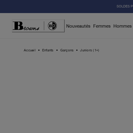
Skip
SOLDES P
to
Content
Nouveautés
Femmes
Hommes
Accueil
Enfants
Garçons
Juniors (1+)