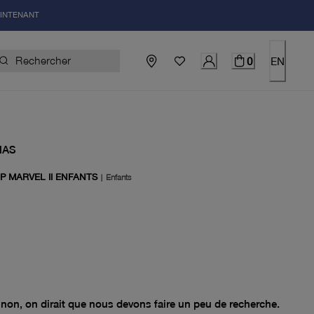
AINTENANT
0
EN
NAS
P MARVEL II ENFANTS
|
Enfants
el 0.00$
non, on dirait que nous devons faire un peu de recherche.