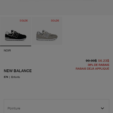
SOLDE
SOLDE
NOIR
pr
pr
90.00$
56.23$
38
%
DE RABAIS
RABAIS DÉJÀ APPLIQUÉ
NEW BALANCE
574
|
Enfants
Pointure