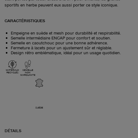
sportifs en herbe peuvent eux aussi porter ce style iconique.
CARACTÉRISTIQUES
Empeigne en suède et mesh pour durabilité et respirabilité.
Semelle intermédiaire ENCAP pour confort et soutien.
Semelle en caoutchouc pour une bonne adhérence.
Fermeture à lacets pour un ajustement sûr et réglable.
Design rétro emblématique, idéal pour un usage quotidien.
MATÉRIAUX
SEMELLE
RECYCLÉS
NON
MARQUANTE
SUÈDE
DÉTAILS