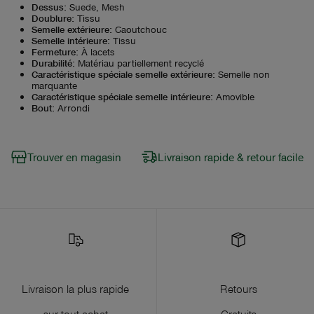
Dessus
:
Suede, Mesh
Doublure
:
Tissu
Semelle extérieure
:
Caoutchouc
Semelle intérieure
:
Tissu
Fermeture
:
À lacets
Durabilité
:
Matériau partiellement recyclé
Caractéristique spéciale semelle extérieure
:
Semelle non
marquante
Caractéristique spéciale semelle intérieure
:
Amovible
Bout
:
Arrondi
Trouver en magasin
Livraison rapide & retour facile
Livraison la plus rapide
Retours
sur tout achat
Gratuits