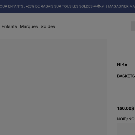
OUR ENFANTS : +25% DE RABAIS SUR TOUS LES SOLDES ✏️📚🚸 | MAGASINER M
Enfants
Marques
Soldes
NIKE
BASKETS 
prix act
150.00$
NOIR/NO