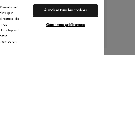
d’améliorer
Autoriser tous les cookies
cles que
périence, de
e nos
Gérer mes préférences
 En cliquant
notre
ut temps en
Style:
NIKE-0125-01-2
Dessus
:
Mesh, Tissu
Doublure
:
Tissu
Semelle extérieure
:
Caoutchouc
Semelle intérieure
:
Tissu
Fermeture
:
À lacets
Caractéristique spéciale semelle extérieure
:
Semelle non marquante
Bout
:
Arrondi