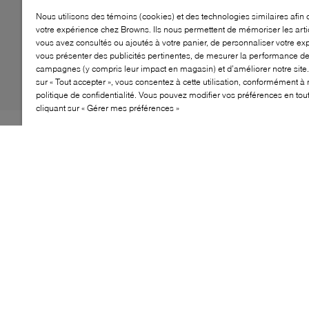
Nous utilisons des témoins (cookies) et des technologies similaires afin 
votre expérience chez Browns. Ils nous permettent de mémoriser les arti
vous avez consultés ou ajoutés à votre panier, de personnaliser votre ex
vous présenter des publicités pertinentes, de mesurer la performance d
campagnes (y compris leur impact en magasin) et d’améliorer notre site.
sur « Tout accepter », vous consentez à cette utilisation, conformément à 
politique de confidentialité. Vous pouvez modifier vos préférences en to
cliquant sur « Gérer mes préférences »
La Nike Air Max 270 est la première chaussure de la
gamme Air Max conçue spécifiquement pour le
quotidien. Son atout principal (et le plus spectaculaire)
est l'énorme et audacieuse unité d'air 270, qui met en
avant cette technologie de pointe parfaite pour toutes
les activités de vos jeunes.
CARACTÉRISTIQUES
Unité Max Air pour un confort et un amorti