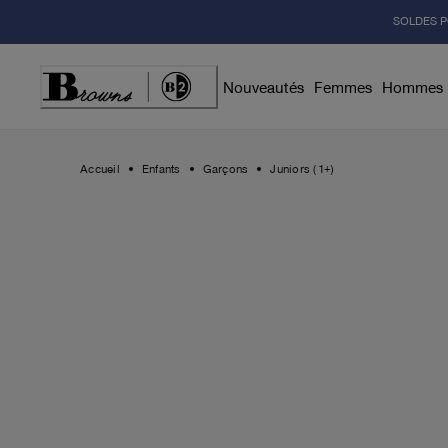
Skip
SOLDES P
to
Content
Nouveautés
Femmes
Hommes
Accueil
Enfants
Garçons
Juniors (1+)