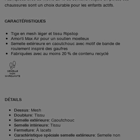
chaussures sont un choix durable pour les enfants actifs.
CARACTÉRISTIQUES
Tige en mesh léger et tissu Ripstop
Amorti Max Air pour un soutien moelleux
Semelle extérieure en caoutchouc avec motif de bande de
roulement inspiré des gaufres
Fabriquées avec au moins 20 % de contenu recyclé
SEMELLE
NON
MARQUANTE
DÉTAILS
Dessus
:
Mesh
Doublure
:
Tissu
Semelle extérieure
:
Caoutchouc
Semelle intérieure
:
Tissu
Fermeture
:
À lacets
Caractéristique spéciale semelle extérieure
:
Semelle non
marquante