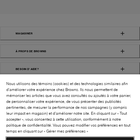
MAGASINER
À PROPS DE BROWNS
BESOIN D' AIDE?
Nous utilisons des témoins (cookies) et des technologies similaires afin
d’améliorer votre expérience chez Browns. Ils nous permettent de
mémoriser les articles que vous avez consultés ou ajoutés à votre panier,
de personnaliser votre expérience, de vous présenter des publicités
pertinentes, de mesurer la performance de nos campagnes (y compris
leur impact en magasin) et d’améliorer notre site. En cliquant sur « Tout
SUIVEZ-NOUS!:
accepter », vous consentez à cette utilisation, conformément à notre
politique de confidentialité. Vous pouvez modifier vos préférences en tout
©
2026
BROWNS SHOES INC. TOUS DROITS
temps en cliquant sur « Gérer mes préférences »
RÉSERVÉS