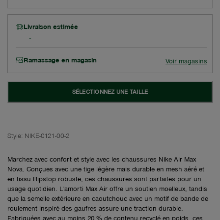
Livraison estimée
Ramassage en magasin
Voir magasins
SÉLECTIONNEZ UNE TAILLE
Style:
NIKE-0121-00-2
Marchez avec confort et style avec les chaussures Nike Air Max
Nova. Conçues avec une tige légère mais durable en mesh aéré et
en tissu Ripstop robuste, ces chaussures sont parfaites pour un
usage quotidien. L'amorti Max Air offre un soutien moelleux, tandis
que la semelle extérieure en caoutchouc avec un motif de bande de
roulement inspiré des gaufres assure une traction durable.
Fabriquées avec au moins 20 % de contenu recyclé en poids, ces