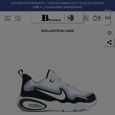
SOLDES POUR ENFANTS : +25% DE RABAIS SUR TOUS LES SOLDES
✏️📚🚸 | MAGASINER MAINTENANT
0
EN
EXCLUSIVITÉ EN LIGNE